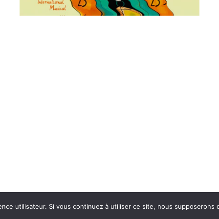
© Marion Boucharlat – 2026
Mentions légales
Création web : Behu
ence utilisateur. Si vous continuez à utiliser ce site, nous supposerons 