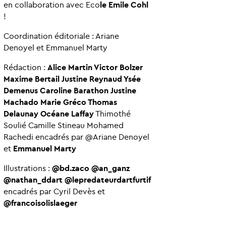
en collaboration avec
Eco
le Emile Cohl
!
Coordination éditoriale : Ariane
Denoyel et Emmanuel Marty
Rédaction :
Alice Martin
Victor Bolzer
Maxime Bertail
Justine Reynaud
Ysée
Demenus
Caroline Barathon
Justine
Machado
Marie Gréco
Thomas
Delaunay
Océane Laffay
Thimothé
Soulié Camille Stineau Mohamed
Rachedi encadrés par @Ariane Denoyel
et
Emmanuel Marty
Illustrations :
@bd.zaco
@an_ganz
@nathan_ddart
@lepredateurdartfurtif
encadrés par Cyril Devès et
@francoisolislaeger