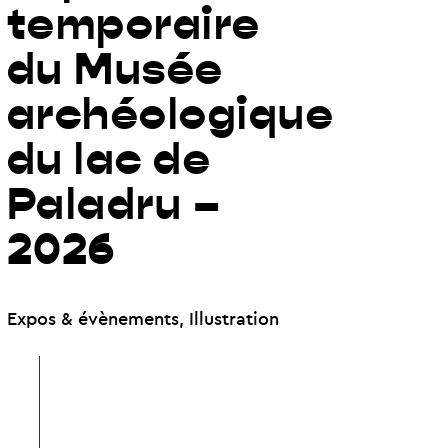
temporaire
du Musée
archéologique
du lac de
Paladru –
2026
Expos & évènements
,
Illustration