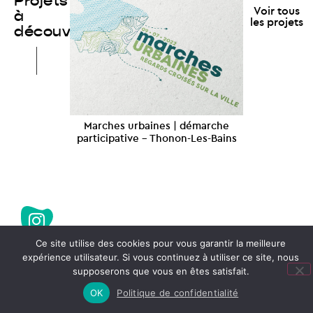
Projets
Voir tous
à
les projets
découvrir
Marches urbaines | démarche
Carte proje
participative – Thonon-Les-Bains
Grenoble
© Marion Boucharlat – 2026
Ce site utilise des cookies pour vous garantir la meilleure
Mentions légales
expérience utilisateur. Si vous continuez à utiliser ce site, nous
Création web : Behu
supposerons que vous en êtes satisfait.
OK
Politique de confidentialité